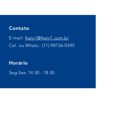
Contato
E-mail:
4any1@4any1.com.br
Cel. ou Whats.:
(11) 98136-0345
Horário
Seg-Sex: 14:30 - 18:30
Inscreva-se