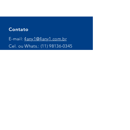
Contato
E-mail:
4any1@4any1.com.br
Cel. ou Whats.:
(11) 98136-0345
Horário
Seg-Sex: 14:30 - 18:30
Inscreva-se